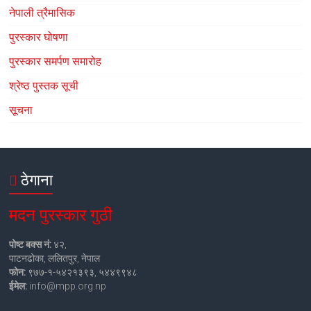
नेपाली त्रैमासिक
पुरस्कार घोषणा
पुरस्कार समर्पण समारोह
श्रेष्ठ पुस्तक सूची
सूचना
ठेगाना
मदन पुरस्कार गुठी
पोष्ट बक्स नं:
४२,
पाटनढोका, ललितपुर, नेपाल
फोन:
९७७-१-५४२१३९३, ५४४९९४८
ईमेल:
info@mpp.org.np