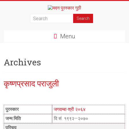
Skip
to
मदन
content
पुरस्कार
Menu
गुठी
Archives
कृष्णप्रसाद पराजुली
पुरस्कार
जगदम्बा-श्री २०६४
जन्म मिति
वि.सं. १९९२—२०७०
परिचय