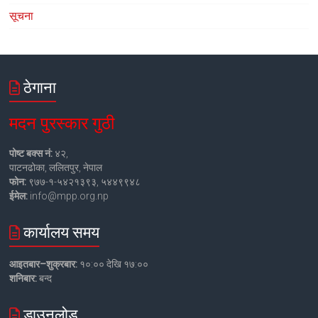
सूचना
ठेगाना
मदन पुरस्कार गुठी
पोष्ट बक्स नं:
४२,
पाटनढोका, ललितपुर, नेपाल
फोन:
९७७-१-५४२१३९३, ५४४९९४८
ईमेल:
info@mpp.org.np
कार्यालय समय
आइतबार–शुक्रबार:
१०:०० देखि १७:००
शनिबार:
बन्द
डाउनलोड