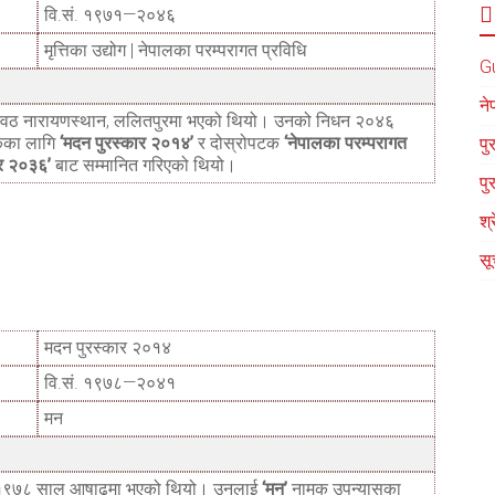
वि.सं. १९७१—२०४६
मृत्तिका उद्योग | नेपालका परम्परागत प्रविधि
G
ने
ा स्वठ नारायणस्थान, ललितपुरमा भएको थियो। उनको निधन २०४६
कका लागि
‘मदन पुरस्कार २०१४’
र दोस्रोपटक
‘नेपालका परम्परागत
पु
ार २०३६’
बाट सम्मानित गरिएको थियो।
पु
श्
सू
मदन पुरस्कार २०१४
वि.सं. १९७८—२०४१
मन
ं. १९७८ साल आषाढमा भएको थियो। उनलाई
‘मन’
नामक उपन्यासका