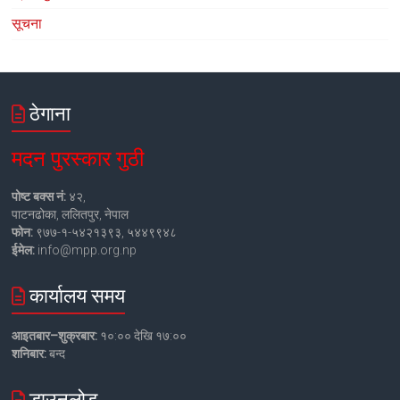
सूचना
ठेगाना
मदन पुरस्कार गुठी
पोष्ट बक्स नं:
४२,
पाटनढोका, ललितपुर, नेपाल
फोन:
९७७-१-५४२१३९३, ५४४९९४८
ईमेल:
info@mpp.org.np
कार्यालय समय
आइतबार–शुक्रबार:
१०:०० देखि १७:००
शनिबार:
बन्द
डाउनलोड