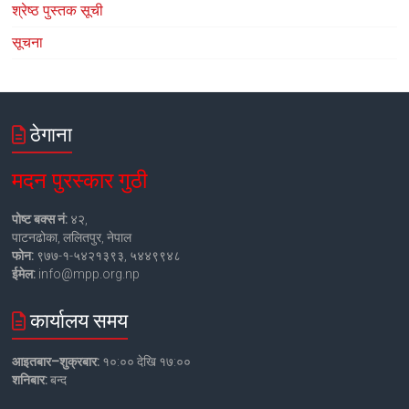
श्रेष्ठ पुस्तक सूची
सूचना
ठेगाना
मदन पुरस्कार गुठी
पोष्ट बक्स नं:
४२,
पाटनढोका, ललितपुर, नेपाल
फोन:
९७७-१-५४२१३९३, ५४४९९४८
ईमेल:
info@mpp.org.np
कार्यालय समय
आइतबार–शुक्रबार:
१०:०० देखि १७:००
शनिबार:
बन्द