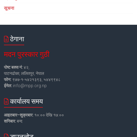
सूचना
ठेगाना
मदन पुरस्कार गुठी
पोष्ट बक्स नं:
४२,
पाटनढोका, ललितपुर, नेपाल
फोन:
९७७-१-५४२१३९३, ५४४९९४८
ईमेल:
info@mpp.org.np
कार्यालय समय
आइतबार–शुक्रबार:
१०:०० देखि १७:००
शनिबार:
बन्द
डाउनलोड