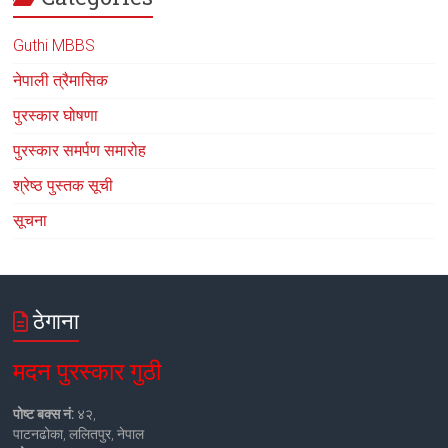
Guthi MBBS
नेपाली त्रैमासिक
पुरस्कार घोषणा
पुरस्कार समर्पण समारोह
श्रेष्ठ पुस्तक सूची
सूचना
ठेगाना
मदन पुरस्कार गुठी
पोष्ट बक्स नं:
४२,
पाटनढोका, ललितपुर, नेपाल