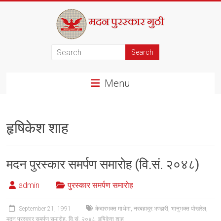
Skip
to
content
मदन
पुरस्कार
Menu
गुठी
हृषिकेश शाह
मदन पुरस्कार समर्पण समारोह (वि.सं. २०४८)
admin
पुरस्कार समर्पण समारोह
September 21, 1991
केदारभक्त माथेमा
,
नरबहादुर भण्डारी
,
भानुभक्त पोखरेल
,
मदन पुरस्कार समर्पण समारोह
,
वि.सं. २०४८
,
हृषिकेश शाह