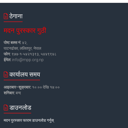
ठेगाना
मदन पुरस्कार गुठी
पोष्ट बक्स नं:
४२,
पाटनढोका, ललितपुर, नेपाल
फोन:
९७७-१-५४२१३९३, ५४४९९४८
ईमेल:
info@mpp.org.np
कार्यालय समय
आइतबार–शुक्रबार:
१०:०० देखि १७:००
शनिबार:
बन्द
डाउनलोड
मदन पुरस्कार फाराम डाउनलोड गर्नुस्