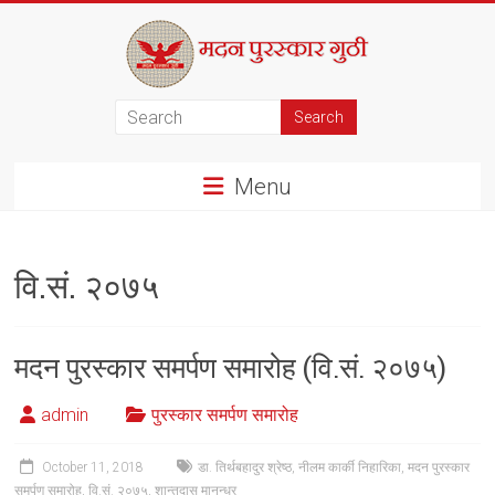
Skip
to
content
मदन
पुरस्कार
Menu
गुठी
वि.सं. २०७५
मदन पुरस्कार समर्पण समारोह (वि.सं. २०७५)
admin
पुरस्कार समर्पण समारोह
October 11, 2018
डा. तिर्थबहादुर श्रेष्ठ
,
नीलम कार्की निहारिका
,
मदन पुरस्कार
समर्पण समारोह
,
वि.सं. २०७५
,
शान्तदास मानन्धर