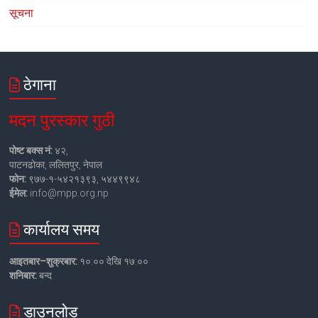
सूचना
ठेगाना
मदन पुरस्कार गुठी
पोष्ट बक्स नं:
४२,
पाटनढोका, ललितपुर, नेपाल
फोन:
९७७-१-५४२१३९३, ५४४९९४८
ईमेल:
info@mpp.org.np
कार्यालय समय
आइतबार–शुक्रबार:
१०:०० देखि १७:००
शनिबार:
बन्द
डाउनलोड