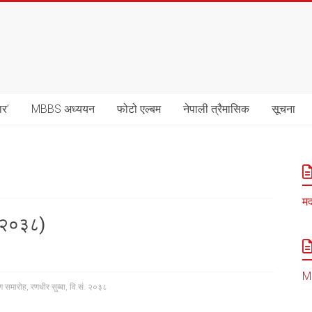
ार’
MBBS अध्ययन
फोटो एल्बम
नेपाली त्रैमासिक
सूचना
मद
. २०३८)
MB
पण समारोह
,
रणधीर सुब्बा
,
वि.सं. २०३८