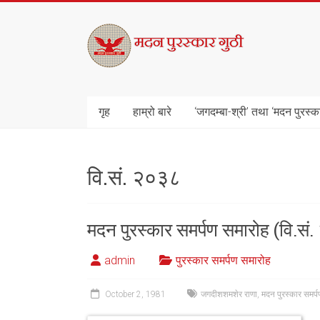
Skip
to
मदन
content
पुरस्कार
गुठी
गृह
हाम्रो बारे
‘जगदम्बा-श्री’ तथा ‘मदन पुरस्क
वि.सं. २०३८
मदन पुरस्कार समर्पण समारोह (वि.सं
admin
पुरस्कार समर्पण समारोह
October 2, 1981
जगदीशशमशेर राणा
,
मदन पुरस्कार समर्