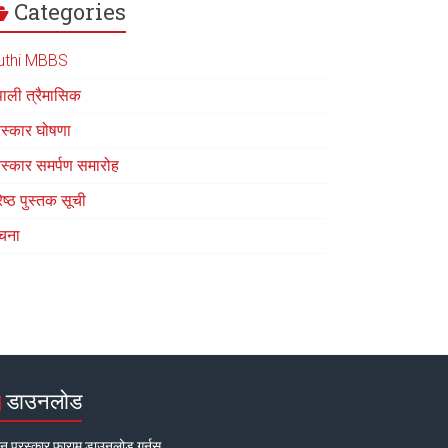
Categories
uthi MBBS
पाली त्रैमासिक
रस्कार घोषणा
रस्कार समर्पण समारोह
रेष्ठ पुस्तक सूची
चना
डाउनलोड
न पुरस्कार फाराम डाउनलोड गर्नुस्