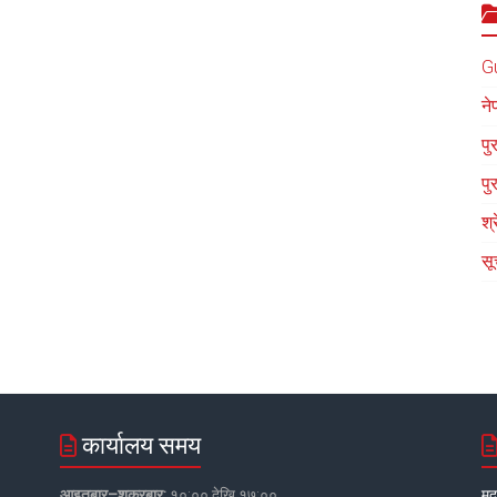
G
ने
पु
पु
श्
सू
कार्यालय समय
आइतबार–शुक्रबार:
१०:०० देखि १७:००
मद