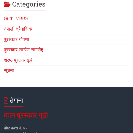
Categories
Guthi MBBS
नेपाली त्रैमासिक
पुरस्कार घोषणा
पुरस्कार समर्पण समारोह
श्रेष्ठ पुस्तक सूची
सूचना
ठेगाना
मदन पुरस्कार गुठी
पोष्ट बक्स नं:
४२,