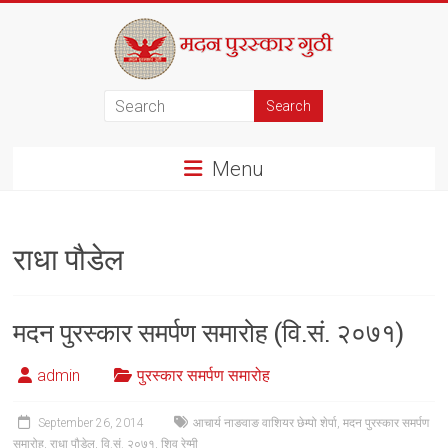
Skip
to
content
मदन
पुरस्कार
Menu
गुठी
राधा पौडेल
मदन पुरस्कार समर्पण समारोह (वि.सं. २०७१)
admin
पुरस्कार समर्पण समारोह
September 26, 2014
आचार्य नाङवाङ वाशियर छेम्पो शेर्पा
,
मदन पुरस्कार समर्पण
समारोह
,
राधा पौडेल
,
वि.सं. २०७१
,
शिव रेग्मी