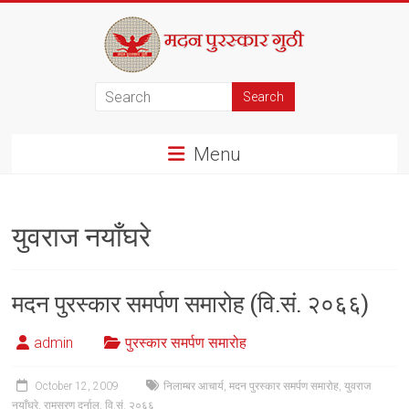
Skip
to
content
मदन
पुरस्कार
Menu
गुठी
युवराज नयाँघरे
मदन पुरस्कार समर्पण समारोह (वि.सं. २०६६)
admin
पुरस्कार समर्पण समारोह
October 12, 2009
निलाम्बर आचार्य
,
मदन पुरस्कार समर्पण समारोह
,
युवराज
नयाँघरे
,
रामसरण दर्नाल
,
वि.सं. २०६६