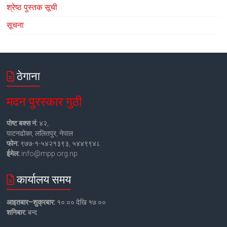
श्रेष्ठ पुस्तक सूची
सूचना
ठेगाना
मदन पुरस्कार गुठी
पोष्ट बक्स नं:
४२,
पाटनढोका, ललितपुर, नेपाल
फोन:
९७७-१-५४२१३९३, ५४४९९४८
ईमेल:
info@mpp.org.np
कार्यालय समय
आइतबार–शुक्रबार:
१०:०० देखि १७:००
शनिबार:
बन्द