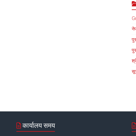
G
ने
पु
पु
श्
सू
कार्यालय समय