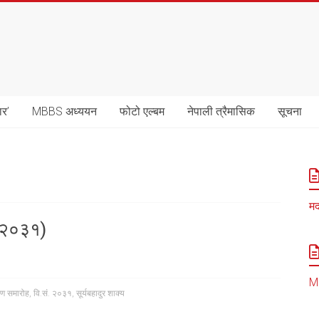
ार’
MBBS अध्ययन
फोटो एल्बम
नेपाली त्रैमासिक
सूचना
मद
. २०३१)
MB
पण समारोह
,
वि.सं. २०३१
,
सूर्यबहादुर शाक्य