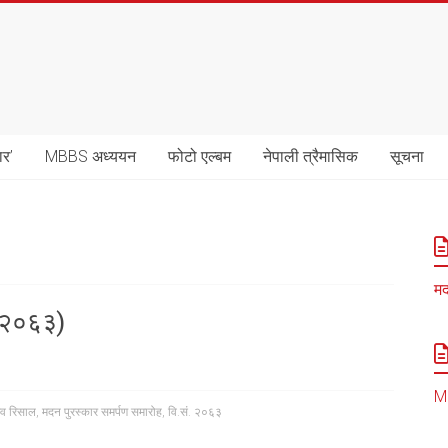
ार’
MBBS अध्ययन
फोटो एल्बम
नेपाली त्रैमासिक
सूचना
मद
. २०६३)
MB
रव रिसाल
,
मदन पुरस्कार समर्पण समारोह
,
वि.सं. २०६३