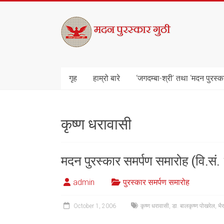
Skip
to
मदन
content
पुरस्कार
गुठी
गृह
हाम्रो बारे
‘जगदम्बा-श्री’ तथा ‘मदन पुरस्क
कृष्ण धरावासी
मदन पुरस्कार समर्पण समारोह (वि.सं
admin
पुरस्कार समर्पण समारोह
October 1, 2006
कृष्ण धरावासी
,
डा. बालकृष्ण पोखरेल
,
भै