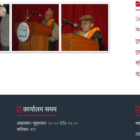
G
ने
पु
पु
श्
सू
कार्यालय समय
आइतबार–शुक्रबार:
१०:०० देखि १७:००
मद
शनिबार:
बन्द
MB