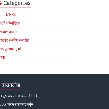
Categories
uthi MBBS
पाली त्रैमासिक
रस्कार घोषणा
रस्कार समर्पण समारोह
रेष्ठ पुस्तक सूची
चना
डाउनलोड
न पुरस्कार फाराम डाउनलोड गर्नुस्
BS फाराम डाउनलोड गर्नुस्