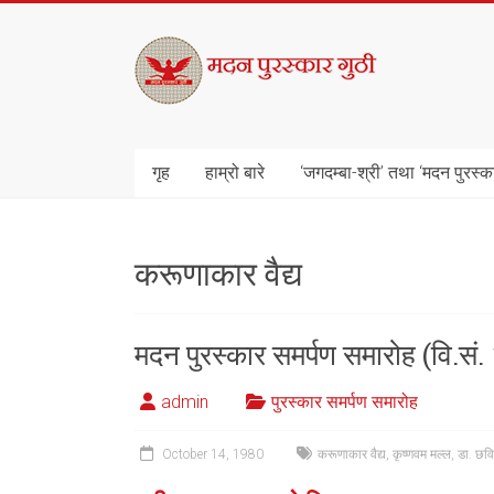
Skip
to
मदन
content
पुरस्कार
गुठी
गृह
हाम्रो बारे
‘जगदम्बा-श्री’ तथा ‘मदन पुरस्क
करूणाकार वैद्य
मदन पुरस्कार समर्पण समारोह (वि.सं
admin
पुरस्कार समर्पण समारोह
October 14, 1980
करूणाकार वैद्य
,
कृष्णवम मल्ल
,
डा. छव