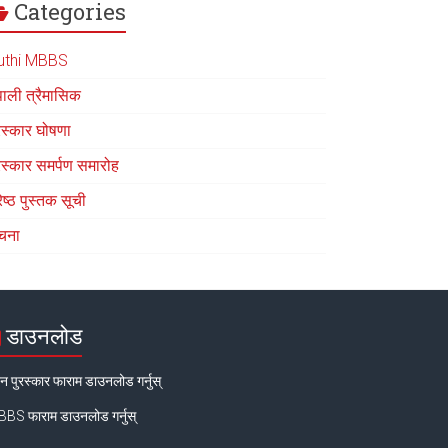
Categories
uthi MBBS
पाली त्रैमासिक
रस्कार घोषणा
रस्कार समर्पण समारोह
रेष्ठ पुस्तक सूची
चना
डाउनलोड
न पुरस्कार फाराम डाउनलोड गर्नुस्
BS फाराम डाउनलोड गर्नुस्