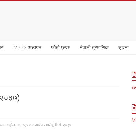
ार’
MBBS अध्ययन
फोटो एल्बम
नेपाली त्रैमासिक
सूचना
मद
. २०३७)
MB
िलाल गजुरेल
,
मदन पुरस्कार समर्पण समारोह
,
वि.सं. २०३७