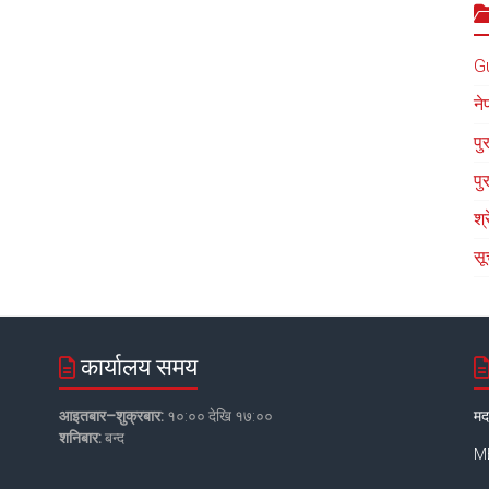
G
ने
पु
पु
श्
सू
कार्यालय समय
आइतबार–शुक्रबार:
१०:०० देखि १७:००
मद
शनिबार:
बन्द
MB