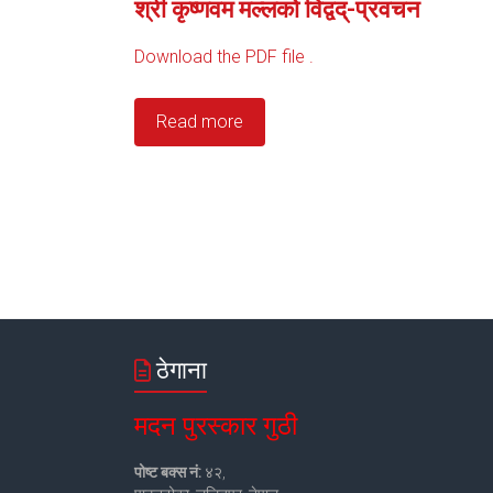
श्री कृष्णवम मल्लको विद्वद्-प्रवचन
Download the PDF file .
Read more
ठेगाना
मदन पुरस्कार गुठी
पोष्ट बक्स नं:
४२,