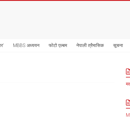
ार’
MBBS अध्ययन
फोटो एल्बम
नेपाली त्रैमासिक
सूचना
मद
MB