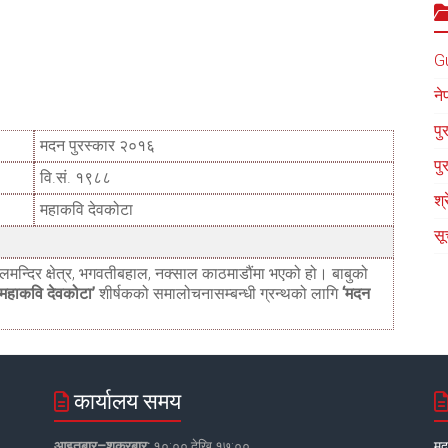
G
ने
पु
मदन पुरस्कार २०१६
पु
वि.सं. १९८८
श्
महाकवि देवकोटा
सू
मन्दिर क्षेत्र, भगवतीबहाल, नक्साल काठमाडौंमा भएको हो। बाबुको
‘महाकवि देवकोटा’
शीर्षकको समालोचनासम्बन्धी ग्रन्थको लागि
‘मदन
कार्यालय समय
आइतबार–शुक्रबार:
१०:०० देखि १७:००
मद