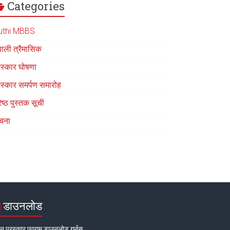
Categories
uthi MBBS
पाली त्रैमासिक
रस्कार घोषणा
रस्कार समर्पण समारोह
रेष्ठ पुस्तक सूची
चना
डाउनलोड
न पुरस्कार फाराम डाउनलोड गर्नुस्