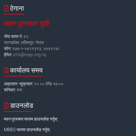
ठेगाना
मदन पुरस्कार गुठी
पोष्ट बक्स नं:
४२,
पाटनढोका, ललितपुर, नेपाल
फोन:
९७७-१-५४२१३९३, ५४४९९४८
ईमेल:
info@mpp.org.np
कार्यालय समय
आइतबार–शुक्रबार:
१०:०० देखि १७:००
शनिबार:
बन्द
डाउनलोड
मदन पुरस्कार फाराम डाउनलोड गर्नुस्
MBBS फाराम डाउनलोड गर्नुस्