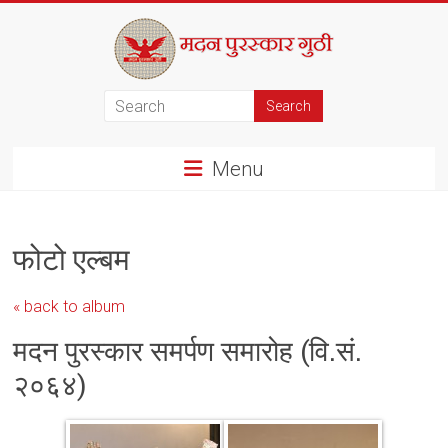
Skip
to
content
मदन
पुरस्कार
Menu
गुठी
फोटो एल्बम
« back to album
मदन पुरस्कार समर्पण समारोह (वि.सं.
२०६४)