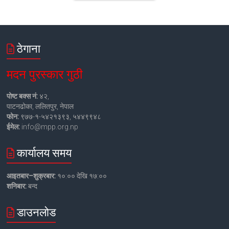
ठेगाना
मदन पुरस्कार गुठी
पोष्ट बक्स नं:
४२,
पाटनढोका, ललितपुर, नेपाल
फोन:
९७७-१-५४२१३९३, ५४४९९४८
ईमेल:
info@mpp.org.np
कार्यालय समय
आइतबार–शुक्रबार:
१०:०० देखि १७:००
शनिबार:
बन्द
डाउनलोड