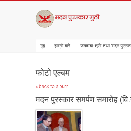
Skip
to
मदन
content
पुरस्कार
गुठी
गृह
हाम्रो बारे
‘जगदम्बा-श्री’ तथा ‘मदन पुरस्क
फोटो एल्बम
« back to album
मदन पुरस्कार समर्पण समारोह (वि