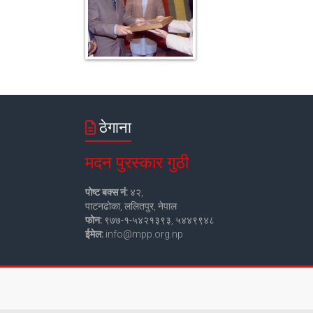
ठेगाना
मदन पुरस्कार गुठी
पोष्ट बक्स नं:
४२,
पाटनढोका, ललितपुर, नेपाल
फोन:
९७७-१-५४२१३९३, ५४४९९४८
ईमेल:
info@mpp.org.np