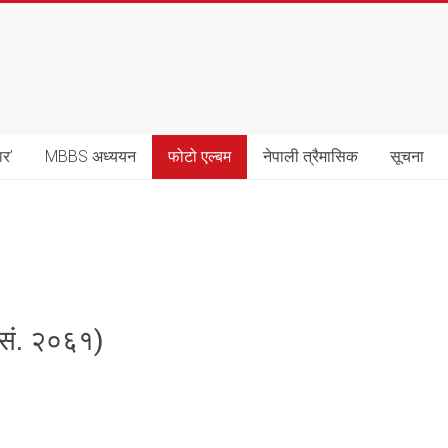
ार’
MBBS अध्ययन
फोटो एल्बम
नेपाली त्रैमासिक
सूचना
.सं. २०६१)