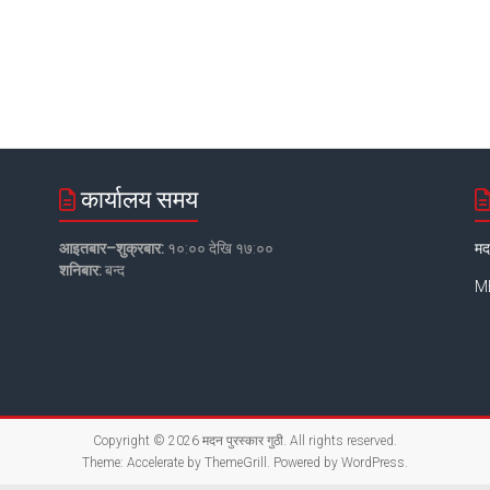
कार्यालय समय
आइतबार–शुक्रबार:
१०:०० देखि १७:००
मद
शनिबार:
बन्द
MB
Copyright © 2026
मदन पुरस्कार गुठी
. All rights reserved.
Theme:
Accelerate
by ThemeGrill. Powered by
WordPress
.