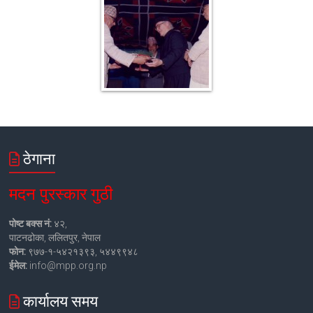
ठेगाना
मदन पुरस्कार गुठी
पोष्ट बक्स नं:
४२,
पाटनढोका, ललितपुर, नेपाल
फोन:
९७७-१-५४२१३९३, ५४४९९४८
ईमेल:
info@mpp.org.np
कार्यालय समय