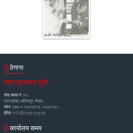
ठेगाना
मदन पुरस्कार गुठी
पोष्ट बक्स नं:
४२,
पाटनढोका, ललितपुर, नेपाल
फोन:
९७७-१-५४२१३९३, ५४४९९४८
ईमेल:
info@mpp.org.np
कार्यालय समय