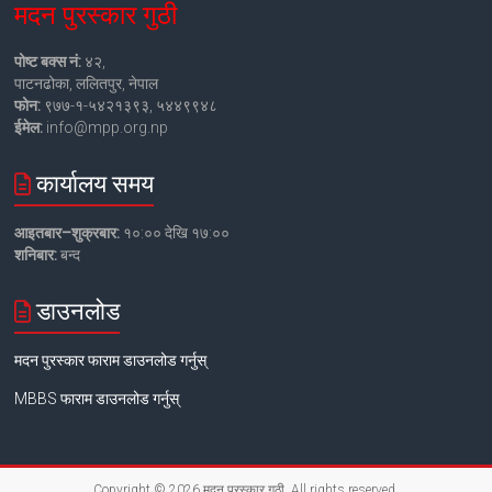
मदन पुरस्कार गुठी
पोष्ट बक्स नं:
४२,
पाटनढोका, ललितपुर, नेपाल
फोन:
९७७-१-५४२१३९३, ५४४९९४८
ईमेल:
info@mpp.org.np
कार्यालय समय
आइतबार–शुक्रबार:
१०:०० देखि १७:००
शनिबार:
बन्द
डाउनलोड
मदन पुरस्कार फाराम डाउनलोड गर्नुस्
MBBS फाराम डाउनलोड गर्नुस्
Copyright © 2026
मदन पुरस्कार गुठी
. All rights reserved.