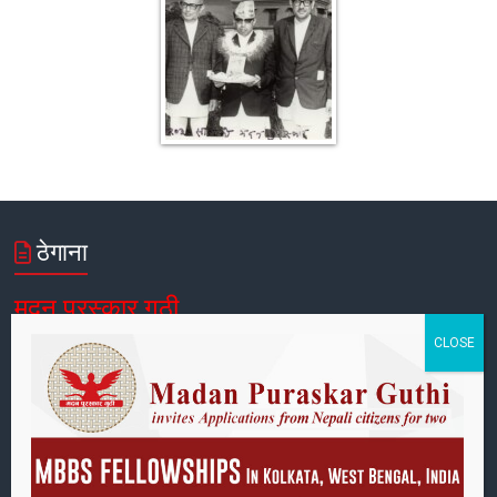
ठेगाना
मदन पुरस्कार गुठी
पोष्ट बक्स नं:
४२,
पाटनढोका, ललितपुर, नेपाल
फोन:
९७७-१-५४२१३९३, ५४४९९४८
ईमेल:
info@mpp.org.np
कार्यालय समय