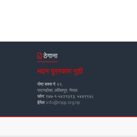
ठेगाना
मदन पुरस्कार गुठी
पोष्ट बक्स नं:
४२,
पाटनढोका, ललितपुर, नेपाल
फोन:
९७७-१-५४२१३९३, ५४४९९४८
ईमेल:
info@mpp.org.np