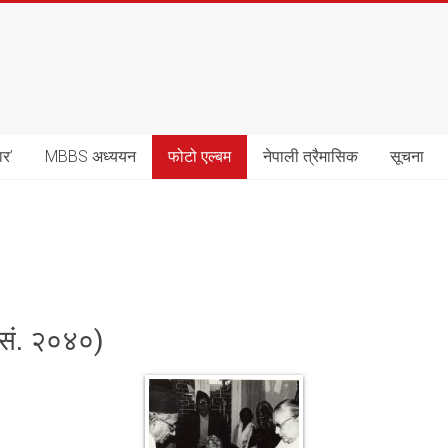
ार’
MBBS अध्ययन
फोटो एल्बम
नेपाली त्रैमासिक
सूचना
.सं. २०४०)